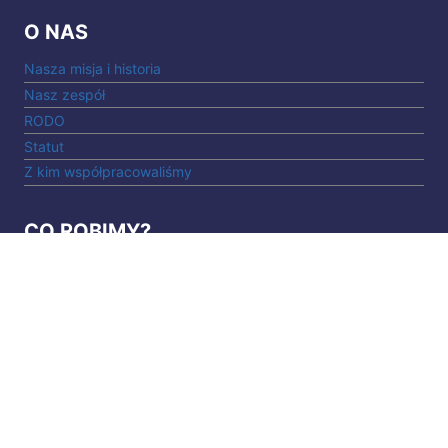
O NAS
Nasza misja i historia
Nasz zespół
RODO
Statut
Z kim współpracowaliśmy
CO ROBIMY?
Ekomuzeum Dziedziny Dunajca
Inicjatywy lokalne
Dzieci i młodzież
Projekty dla kobiet
Turystyka
Szkolenia i warsztaty