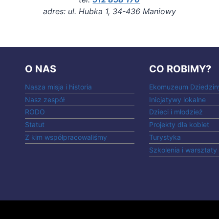
adres: ul. Hubka 1, 34-436 Maniowy
O NAS
CO ROBIMY?
Nasza misja i historia
Ekomuzeum Dziedzin
Nasz zespół
Inicjatywy lokalne
RODO
Dzieci i młodzież
Statut
Projekty dla kobiet
Z kim współpracowaliśmy
Turystyka
Szkolenia i warsztaty