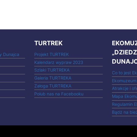
TURTREK
EKOMU
„DZIED
y Dunajca
Projekt TURTREK
DUNAJC
Kalendarz wypraw 2023
Szlaki TURTREKA
Co to jest 
Galeria TURTREKA
Ekomuzeum 
Załoga TURTREKA
Atrakcje i of
Polub nas na Facebooku
Mapa Ekom
Regulamin 
Bądż na bie