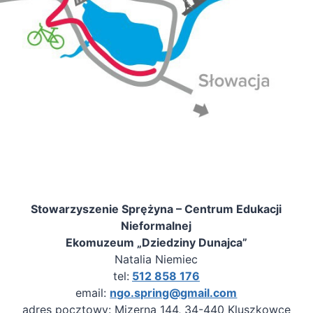
Stowarzyszenie Sprężyna – Centrum Edukacji
Nieformalnej
Ekomuzeum „Dziedziny Dunajca”
Natalia Niemiec
tel:
512 858 176
email:
ngo.spring@gmail.com
adres pocztowy: Mizerna 144, 34-440 Kluszkowce