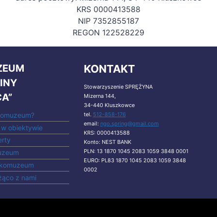
KRS 0000413588
NIP 7352855187
REGON 122528229
ZEUM
KONTAKT
ZINY
Stowarzyszenie SPRĘŻYNA
A”
Mizerna 144,
34-440 Kluszkowce
tel.
512-858-176
Ekomuzeum?
email:
ngo.spring@gmail.com
w obiektywie
KRS: 0000413588
erty
Konto: NEST BANK
PLN: 13 1870 1045 2083 1059 3848 0001
uzeum
EURO: PL83 1870 1045 2083 1059 3848
Ekomuzeum
0002
żąco z nami